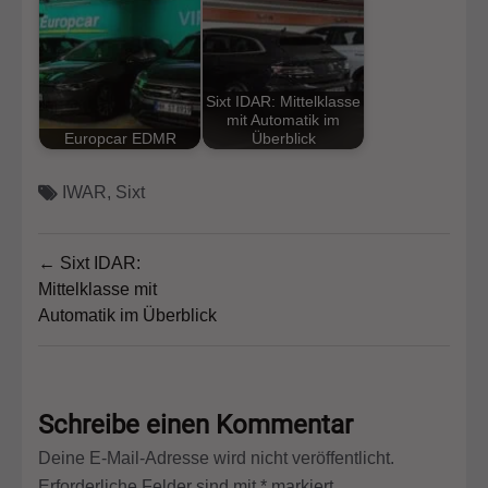
Sixt IDAR: Mittelklasse
mit Automatik im
Europcar EDMR
Überblick
IWAR
,
Sixt
Beitragsnavigation
← Sixt IDAR:
Mittelklasse mit
Automatik im Überblick
Schreibe einen Kommentar
Deine E-Mail-Adresse wird nicht veröffentlicht.
Erforderliche Felder sind mit
*
markiert