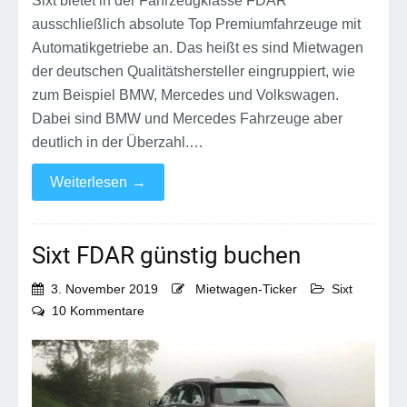
Sixt bietet in der Fahrzeugklasse FDAR
ausschließlich absolute Top Premiumfahrzeuge mit
Automatikgetriebe an. Das heißt es sind Mietwagen
der deutschen Qualitätshersteller eingruppiert, wie
zum Beispiel BMW, Mercedes und Volkswagen.
Dabei sind BMW und Mercedes Fahrzeuge aber
deutlich in der Überzahl.…
Weiterlesen
→
Sixt FDAR günstig buchen
3. November 2019
Mietwagen-Ticker
Sixt
zu
10 Kommentare
Sixt
FDAR
günstig
buchen