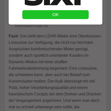
OK
Innenraum Audi A6
Fazit:
Sixt stellt dem LDAR-Mieter eine Oberklassen-
Limousine zur Verfügung, die nicht nur höchsten
Ansprüchen komfortsuchender Mieter genügt,
sondern auch sportlich orientierter Kunden im
Dynamic-Modus mit einer straffen
Fahrwerksabstimmung begeistert. Eine Limousine,
die schweben kann, aber auch bei Bedarf zum
Kurvenräuber mutiert. Der Audi überzeugt mit viel
Platz, hoher Verarbeitungsqualität und einem
futuristischem Cockpit, bei dem Drehen und Drücken
der Vergangenheit angehören. Und wenn man doch
mal zu schnell unterwegs sein sollte, die