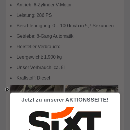
Antrieb: 6-Zylinder V-Motor
Leistung: 286 PS
Beschleunigung: 0 – 100 km/h in 5,7 Sekunden
Getriebe: 8-Gang Automatik
Hersteller Verbrauch:
Leergewicht: 1.900 kg
Unser Verbrauch: ca. 8l
Kraftstoff: Diesel
Jetzt zu unserer AKTIONSSEITE!
Rücksitze Audi A6