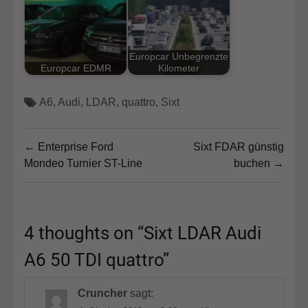
Europcar Unbegrenzte
Europcar EDMR
Kilometer
A6
,
Audi
,
LDAR
,
quattro
,
Sixt
Beitragsnavigation
← Enterprise Ford
Sixt FDAR günstig
Mondeo Turnier ST-Line
buchen →
4 thoughts on “
Sixt LDAR Audi
A6 50 TDI quattro
”
Cruncher
sagt: