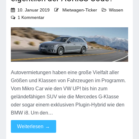
10. Januar 2019
Mietwagen-Ticker
Wissen
zu
1 Kommentar
Mietwagenklassen:
Was
ist
eigentlich
der
ACRISS-
Code?
Autovermietungen haben eine große Vielfalt aller
Größen und Klassen von Fahrzeugen im Programm.
Vom Mikro Car wie den VW UP! bis hin zum
geländefähigen SUV wie die Mercedes G-Klasse
oder sogar einem exklusiven Plugin-Hybrid wie den
BMW i8. Um den…
Weiterlesen
→