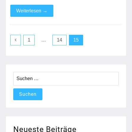
Weiterlesen
→
Seitennummerierung
1
…
14
15
der
Beiträge
Suchen
nach:
Neueste Beiträge