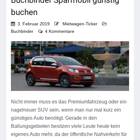
Buchbinder Sparmobil günstig
buchen
3. Februar 2019
Mietwagen-Ticker
zu
Buchbinder
4 Kommentare
Buchbinder
Sparmobil
günstig
buchen
Nicht immer muss es das Premiumfahrzeug oder ein
nagelneuer SUV sein, wenn man nur mal kurz ein
günstiges Auto benötigt. Gerade in den
Ballungsgebieten besitzen viele Leute heute kein
eigenes Auto mehr, da der öffentliche Nahverkehr für