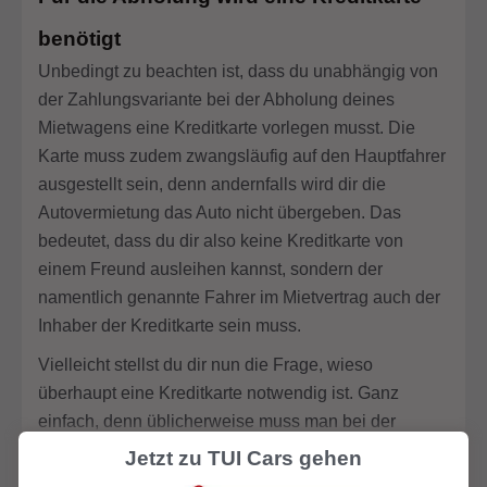
benötigt
Unbedingt zu beachten ist, dass du unabhängig von
der Zahlungsvariante bei der Abholung deines
Mietwagens eine Kreditkarte vorlegen musst. Die
Karte muss zudem zwangsläufig auf den Hauptfahrer
ausgestellt sein, denn andernfalls wird dir die
Autovermietung das Auto nicht übergeben. Das
bedeutet, dass du dir also keine Kreditkarte von
einem Freund ausleihen kannst, sondern der
namentlich genannte Fahrer im Mietvertrag auch der
Inhaber der Kreditkarte sein muss.
Vielleicht stellst du dir nun die Frage, wieso
überhaupt eine Kreditkarte notwendig ist. Ganz
einfach, denn üblicherweise muss man bei der
Abholung eines Mietwagens immer eine Kaution
Jetzt zu TUI Cars gehen
hinterlegen. Diese wird von der Kreditkarte nicht