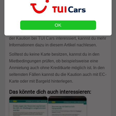
abgebucht, sondern lediglich geblockt. Das sichert
die Autovermietung beispielsweise ab, falls du das
Auto mit leerem Tank zurückgibst. In solch einem Fall
OK
kann die Autovermietung dann einen Teil der
hinterlegten Kaution einbehalten. Falls dich die Höhe
der Kaution bei TUI Cars interessiert, kannst du mehr
Informationen dazu in diesem Artikel nachlesen.
Solltest du keine Karte besitzen, kannst du in den
Mietbedingungen prüfen, ob beispielsweise eine
Anmietung auch ohne Kreditkarte möglich ist. In den
seltensten Fällen kannst du die Kaution auch mit EC-
Karte oder mit Bargeld hinterlegen.
Das könnte dich auch interessieren: