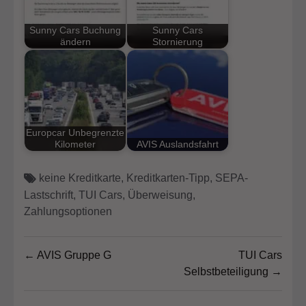
Sunny Cars Buchung
Sunny Cars
ändern
Stornierung
Europcar Unbegrenzte
Kilometer
AVIS Auslandsfahrt
keine Kreditkarte
,
Kreditkarten-Tipp
,
SEPA-
Lastschrift
,
TUI Cars
,
Überweisung
,
Zahlungsoptionen
Beitragsnavigation
← AVIS Gruppe G
TUI Cars
Selbstbeteiligung →